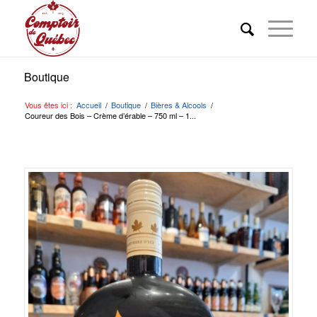
Boutique
Vous êtes ici :
Accueil
/
Boutique
/
Bières & Alcools
/
Coureur des Bois – Crème d’érable – 750 ml – 1...