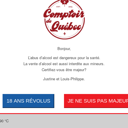
Bonjour,
ement grillées.
L’abus d’alcool est dangereux pour la santé.
La vente d’alcool est aussi interdite aux mineurs.
Certifiez-vous être majeur?
Justine et Louis-Philippe.
e beurre et mélangez quelques secondes à la fois. Ajoutez le yogourt, l’eau et
uste à se former. Ajoutez de l’eau au besoin. Retirez la pâte du robot et
un moule à tarte rond à fond amovible de 23 cm diamètre sur 2.5 cm de hauteur
190 °C