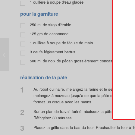
1
cuillère à soupe d'eau glacée
pour la garniture
250
ml de sirop d'érable
125
grs de cassonade
1
cuillère à soupe de fécule de maïs
Escalopes de veau,
3
oeufs légèrement battus
sauce érable et
champignons
500
ml de noix de pécan grossièrement concassées et légèr
réalisation de la pâte
1
Au robot culinaire, mélangez la farine et le sel. Ajoutez l
mélangez à nouveau jusqu’à ce que la pâte commence tout j
formez un disque avec les mains.
2
Sur un plan de travail fariné, abaissez la pâte et foncer 
Réfrigérez 30 minutes.
3
Placez la grille dans le bas du four. Préchauffer le four à 