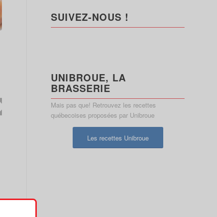
SUIVEZ-NOUS !
UNIBROUE, LA
BRASSERIE
Mais pas que! Retrouvez les recettes
québecoises proposées par Unibroue
Les recettes Unibroue