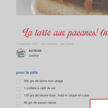
La tarte aux pacanes! (n
/
/
13 décembre 2018
dans
Recettes
par
Justine
AUTEUR
Justine
pour la pâte
300
grs de farine tout usage
1
cuillère à café de sel
125
grs de beurre doux, froid et coupé en cube
60
grs de yaourt nature