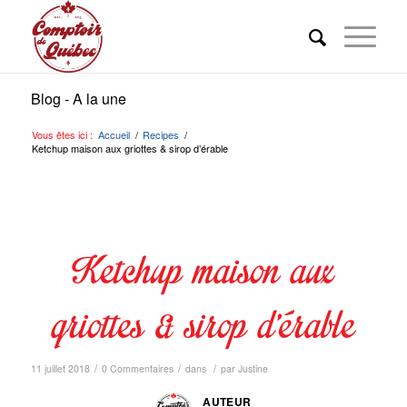
Blog - A la une
Vous êtes ici :
Accueil
/
Recipes
/
Ketchup maison aux griottes & sirop d’érable
Ketchup maison aux
griottes & sirop d’érable
/
/
/
11 juillet 2018
0 Commentaires
dans
par
Justine
AUTEUR